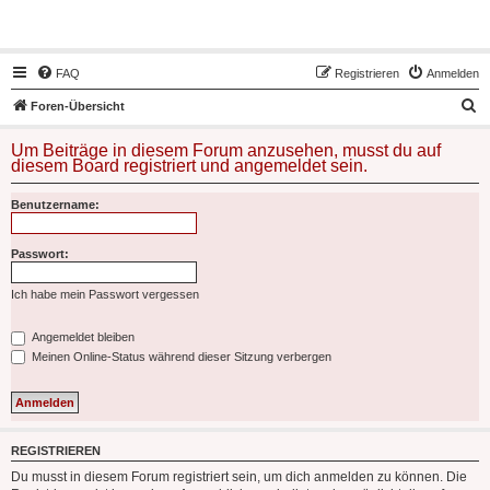
Hot50s-Forum
FAQ
Registrieren
Anmelden
S
Foren-Übersicht
u
Um Beiträge in diesem Forum anzusehen, musst du auf
c
diesem Board registriert und angemeldet sein.
h
Benutzername:
e
Passwort:
Ich habe mein Passwort vergessen
Angemeldet bleiben
Meinen Online-Status während dieser Sitzung verbergen
REGISTRIEREN
Du musst in diesem Forum registriert sein, um dich anmelden zu können. Die