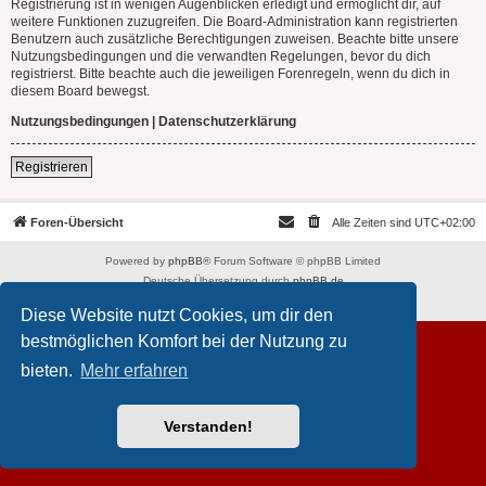
Registrierung ist in wenigen Augenblicken erledigt und ermöglicht dir, auf
weitere Funktionen zuzugreifen. Die Board-Administration kann registrierten
Benutzern auch zusätzliche Berechtigungen zuweisen. Beachte bitte unsere
Nutzungsbedingungen und die verwandten Regelungen, bevor du dich
registrierst. Bitte beachte auch die jeweiligen Forenregeln, wenn du dich in
diesem Board bewegst.
Nutzungsbedingungen
|
Datenschutzerklärung
Registrieren
Foren-Übersicht
Alle Zeiten sind
UTC+02:00
Powered by
phpBB
® Forum Software © phpBB Limited
Deutsche Übersetzung durch
phpBB.de
Datenschutz
|
Nutzungsbedingungen
Diese Website nutzt Cookies, um dir den
bestmöglichen Komfort bei der Nutzung zu
bieten.
Mehr erfahren
Verstanden!