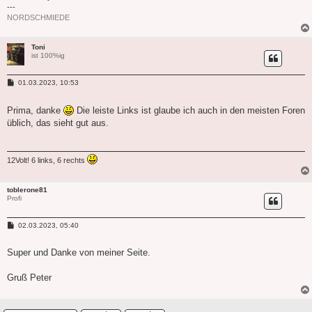
---
NORDSCHMIEDE
Toni
ist 100%ig
B
01.03.2023, 10:53
e
i
t
Prima, danke
Die leiste Links ist glaube ich auch in den meisten Foren
r
üblich, das sieht gut aus.
a
g
12Volt! 6 links, 6 rechts
toblerone81
Profi
B
02.03.2023, 05:40
e
i
t
Super und Danke von meiner Seite.
r
a
g
Gruß Peter