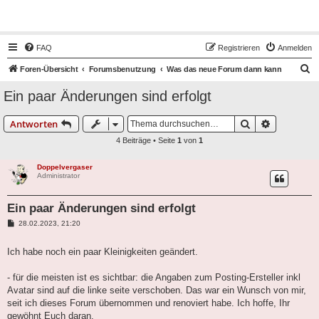
Hot50s-Forum
FAQ
Registrieren
Anmelden
S
Foren-Übersicht
Forumsbenutzung
Was das neue Forum dann kann
u
Ein paar Änderungen sind erfolgt
c
h
Suche
Erweiterte
Antworten
e
4 Beiträge • Seite
1
von
1
Doppelvergaser
Administrator
Ein paar Änderungen sind erfolgt
B
28.02.2023, 21:20
e
i
t
Ich habe noch ein paar Kleinigkeiten geändert.
r
a
g
- für die meisten ist es sichtbar: die Angaben zum Posting-Ersteller inkl
Avatar sind auf die linke seite verschoben. Das war ein Wunsch von mir,
seit ich dieses Forum übernommen und renoviert habe. Ich hoffe, Ihr
gewöhnt Euch daran.