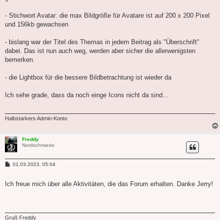
- Stichwort Avatar: die max Bildgröße für Avatare ist auf 200 x 200 Pixel
und 156kb gewachsen
- bislang war der Titel des Themas in jedem Beitrag als "Überschrift"
dabei. Das ist nun auch weg, werden aber sicher die allerwenigsten
bemerken.
- die Lightbox für die bessere Bildbetrachtung ist wieder da
Ich sehe grade, dass da noch einge Icons nicht da sind...
Halbstarkers Admin-Konto
Freddy
Nordschmiede
B
01.03.2023, 05:04
e
i
t
Ich freue mich über alle Aktivitäten, die das Forum erhalten. Danke Jerry!
r
a
g
Gruß Freddy