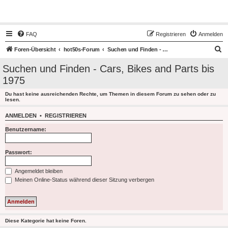
Hot50s-Forum
FAQ
Registrieren
Anmelden
S
Foren-Übersicht
hot50s-Forum
Suchen und Finden - Cars, Bikes and Parts bis 1975
u
Suchen und Finden - Cars, Bikes and Parts bis
c
1975
h
Du hast keine ausreichenden Rechte, um Themen in diesem Forum zu sehen oder zu
e
lesen.
ANMELDEN
•
REGISTRIEREN
Benutzername:
Passwort:
Angemeldet bleiben
Meinen Online-Status während dieser Sitzung verbergen
Diese Kategorie hat keine Foren.