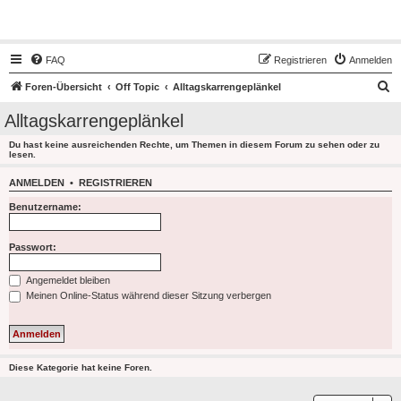
Hot50s-Forum
FAQ
Registrieren
Anmelden
S
Foren-Übersicht
Off Topic
Alltagskarrengeplänkel
u
Alltagskarrengeplänkel
c
Du hast keine ausreichenden Rechte, um Themen in diesem Forum zu sehen oder zu
h
lesen.
e
ANMELDEN
•
REGISTRIEREN
Benutzername:
Passwort:
Angemeldet bleiben
Meinen Online-Status während dieser Sitzung verbergen
Diese Kategorie hat keine Foren.