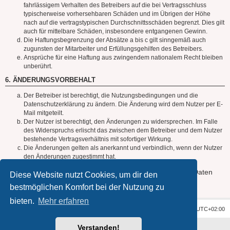
fahrlässigem Verhalten des Betreibers auf die bei Vertragsschluss
typischerweise vorhersehbaren Schäden und im Übrigen der Höhe
nach auf die vertragstypischen Durchschnittsschäden begrenzt. Dies gilt
auch für mittelbare Schäden, insbesondere entgangenen Gewinn.
Die Haftungsbegrenzung der Absätze a bis c gilt sinngemäß auch
zugunsten der Mitarbeiter und Erfüllungsgehilfen des Betreibers.
Ansprüche für eine Haftung aus zwingendem nationalem Recht bleiben
unberührt.
6. ÄNDERUNGSVORBEHALT
Der Betreiber ist berechtigt, die Nutzungsbedingungen und die
Datenschutzerklärung zu ändern. Die Änderung wird dem Nutzer per E-
Mail mitgeteilt.
Der Nutzer ist berechtigt, den Änderungen zu widersprechen. Im Falle
des Widerspruchs erlischt das zwischen dem Betreiber und dem Nutzer
bestehende Vertragsverhältnis mit sofortiger Wirkung.
Die Änderungen gelten als anerkannt und verbindlich, wenn der Nutzer
den Änderungen zugestimmt hat.
Informationen über den Umgang mit deinen persönlichen Daten
Diese Website nutzt Cookies, um dir den
sind in der Datenschutzerklärung enthalten.
bestmöglichen Komfort bei der Nutzung zu
bieten.
Mehr erfahren
Foren-Übersicht
Alle Zeiten sind
UTC+02:00
Verstanden!
Powered by
phpBB
® Forum Software © phpBB Limited