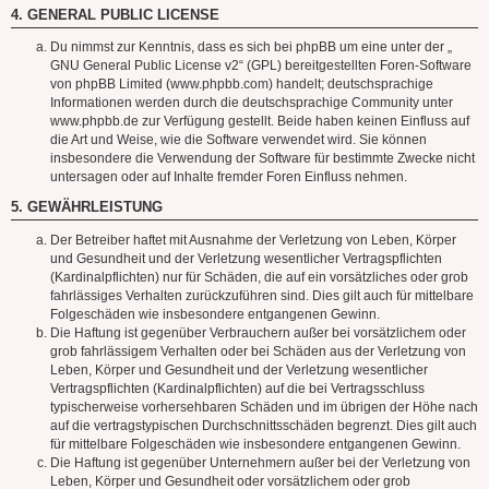
4. GENERAL PUBLIC LICENSE
Du nimmst zur Kenntnis, dass es sich bei phpBB um eine unter der „
GNU General Public License v2
“ (GPL) bereitgestellten Foren-Software
von phpBB Limited (www.phpbb.com) handelt; deutschsprachige
Informationen werden durch die deutschsprachige Community unter
www.phpbb.de zur Verfügung gestellt. Beide haben keinen Einfluss auf
die Art und Weise, wie die Software verwendet wird. Sie können
insbesondere die Verwendung der Software für bestimmte Zwecke nicht
untersagen oder auf Inhalte fremder Foren Einfluss nehmen.
5. GEWÄHRLEISTUNG
Der Betreiber haftet mit Ausnahme der Verletzung von Leben, Körper
und Gesundheit und der Verletzung wesentlicher Vertragspflichten
(Kardinalpflichten) nur für Schäden, die auf ein vorsätzliches oder grob
fahrlässiges Verhalten zurückzuführen sind. Dies gilt auch für mittelbare
Folgeschäden wie insbesondere entgangenen Gewinn.
Die Haftung ist gegenüber Verbrauchern außer bei vorsätzlichem oder
grob fahrlässigem Verhalten oder bei Schäden aus der Verletzung von
Leben, Körper und Gesundheit und der Verletzung wesentlicher
Vertragspflichten (Kardinalpflichten) auf die bei Vertragsschluss
typischerweise vorhersehbaren Schäden und im übrigen der Höhe nach
auf die vertragstypischen Durchschnittsschäden begrenzt. Dies gilt auch
für mittelbare Folgeschäden wie insbesondere entgangenen Gewinn.
Die Haftung ist gegenüber Unternehmern außer bei der Verletzung von
Leben, Körper und Gesundheit oder vorsätzlichem oder grob