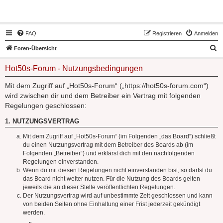
Hot50s-Forum
FAQ
Registrieren
Anmelden
S
Foren-Übersicht
u
Hot50s-Forum - Nutzungsbedingungen
c
h
Mit dem Zugriff auf „Hot50s-Forum“ („https://hot50s-forum.com“)
wird zwischen dir und dem Betreiber ein Vertrag mit folgenden
e
Regelungen geschlossen:
1. NUTZUNGSVERTRAG
Mit dem Zugriff auf „Hot50s-Forum“ (im Folgenden „das Board“) schließt
du einen Nutzungsvertrag mit dem Betreiber des Boards ab (im
Folgenden „Betreiber“) und erklärst dich mit den nachfolgenden
Regelungen einverstanden.
Wenn du mit diesen Regelungen nicht einverstanden bist, so darfst du
das Board nicht weiter nutzen. Für die Nutzung des Boards gelten
jeweils die an dieser Stelle veröffentlichten Regelungen.
Der Nutzungsvertrag wird auf unbestimmte Zeit geschlossen und kann
von beiden Seiten ohne Einhaltung einer Frist jederzeit gekündigt
werden.