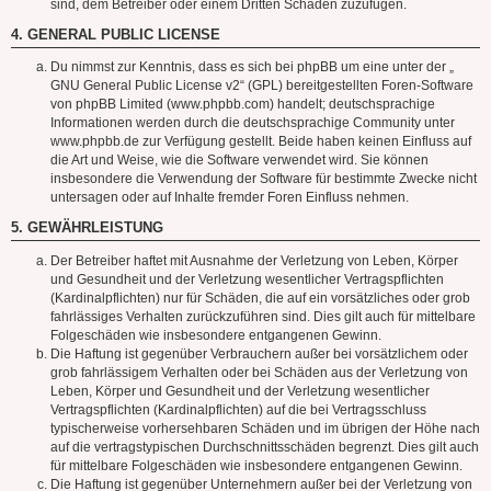
sind, dem Betreiber oder einem Dritten Schaden zuzufügen.
4. GENERAL PUBLIC LICENSE
Du nimmst zur Kenntnis, dass es sich bei phpBB um eine unter der „
GNU General Public License v2
“ (GPL) bereitgestellten Foren-Software
von phpBB Limited (www.phpbb.com) handelt; deutschsprachige
Informationen werden durch die deutschsprachige Community unter
www.phpbb.de zur Verfügung gestellt. Beide haben keinen Einfluss auf
die Art und Weise, wie die Software verwendet wird. Sie können
insbesondere die Verwendung der Software für bestimmte Zwecke nicht
untersagen oder auf Inhalte fremder Foren Einfluss nehmen.
5. GEWÄHRLEISTUNG
Der Betreiber haftet mit Ausnahme der Verletzung von Leben, Körper
und Gesundheit und der Verletzung wesentlicher Vertragspflichten
(Kardinalpflichten) nur für Schäden, die auf ein vorsätzliches oder grob
fahrlässiges Verhalten zurückzuführen sind. Dies gilt auch für mittelbare
Folgeschäden wie insbesondere entgangenen Gewinn.
Die Haftung ist gegenüber Verbrauchern außer bei vorsätzlichem oder
grob fahrlässigem Verhalten oder bei Schäden aus der Verletzung von
Leben, Körper und Gesundheit und der Verletzung wesentlicher
Vertragspflichten (Kardinalpflichten) auf die bei Vertragsschluss
typischerweise vorhersehbaren Schäden und im übrigen der Höhe nach
auf die vertragstypischen Durchschnittsschäden begrenzt. Dies gilt auch
für mittelbare Folgeschäden wie insbesondere entgangenen Gewinn.
Die Haftung ist gegenüber Unternehmern außer bei der Verletzung von