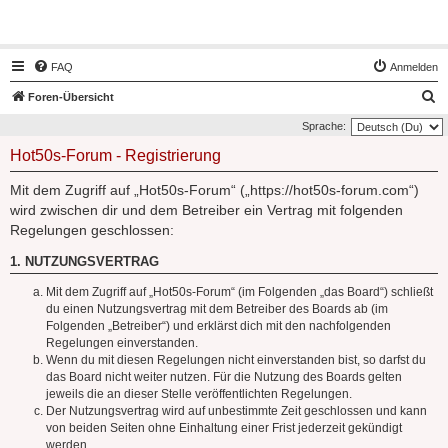
Hot50s-Forum
FAQ
Anmelden
S
Foren-Übersicht
u
Sprache:
c
Hot50s-Forum - Registrierung
h
Mit dem Zugriff auf „Hot50s-Forum“ („https://hot50s-forum.com“)
e
wird zwischen dir und dem Betreiber ein Vertrag mit folgenden
Regelungen geschlossen:
1. NUTZUNGSVERTRAG
Mit dem Zugriff auf „Hot50s-Forum“ (im Folgenden „das Board“) schließt
du einen Nutzungsvertrag mit dem Betreiber des Boards ab (im
Folgenden „Betreiber“) und erklärst dich mit den nachfolgenden
Regelungen einverstanden.
Wenn du mit diesen Regelungen nicht einverstanden bist, so darfst du
das Board nicht weiter nutzen. Für die Nutzung des Boards gelten
jeweils die an dieser Stelle veröffentlichten Regelungen.
Der Nutzungsvertrag wird auf unbestimmte Zeit geschlossen und kann
von beiden Seiten ohne Einhaltung einer Frist jederzeit gekündigt
werden.