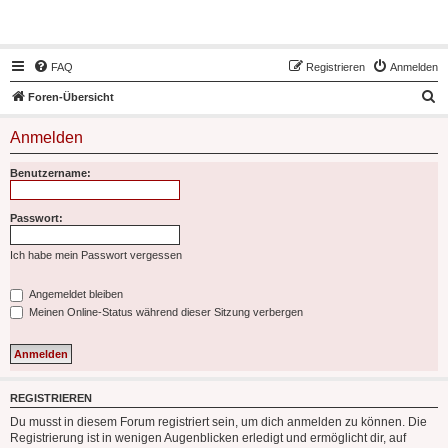
Hot50s-Forum
FAQ
Registrieren
Anmelden
S
Foren-Übersicht
u
Anmelden
c
h
Benutzername:
e
Passwort:
Ich habe mein Passwort vergessen
Angemeldet bleiben
Meinen Online-Status während dieser Sitzung verbergen
REGISTRIEREN
Du musst in diesem Forum registriert sein, um dich anmelden zu können. Die
Registrierung ist in wenigen Augenblicken erledigt und ermöglicht dir, auf