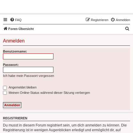
Hot50s-Forum
FAQ
Registrieren
Anmelden
S
Foren-Übersicht
u
Anmelden
c
h
Benutzername:
e
Passwort:
Ich habe mein Passwort vergessen
Angemeldet bleiben
Meinen Online-Status während dieser Sitzung verbergen
REGISTRIEREN
Du musst in diesem Forum registriert sein, um dich anmelden zu können. Die
Registrierung ist in wenigen Augenblicken erledigt und ermöglicht dir, auf