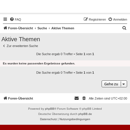
Hot50s-Forum
FAQ
Registrieren
Anmelden
S
Foren-Übersicht
Suche
Aktive Themen
u
Aktive Themen
c
Zur erweiterten Suche
h
Die Suche ergab 0 Treffer • Seite
1
von
1
e
Es wurden keine passenden Ergebnisse gefunden.
Die Suche ergab 0 Treffer • Seite
1
von
1
Gehe zu
Foren-Übersicht
Alle Zeiten sind
UTC+02:00
Powered by
phpBB
® Forum Software © phpBB Limited
Deutsche Übersetzung durch
phpBB.de
Datenschutz
|
Nutzungsbedingungen