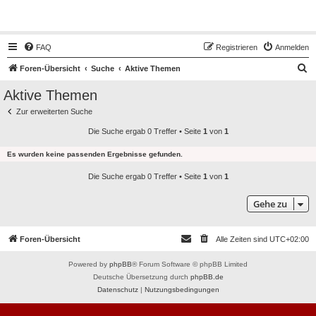
Hot50s-Forum
FAQ
Registrieren
Anmelden
S
Foren-Übersicht
Suche
Aktive Themen
u
Aktive Themen
c
Zur erweiterten Suche
h
Die Suche ergab 0 Treffer • Seite
1
von
1
e
Es wurden keine passenden Ergebnisse gefunden.
Die Suche ergab 0 Treffer • Seite
1
von
1
Gehe zu
Foren-Übersicht
Alle Zeiten sind
UTC+02:00
Powered by
phpBB
® Forum Software © phpBB Limited
Deutsche Übersetzung durch
phpBB.de
Datenschutz
|
Nutzungsbedingungen