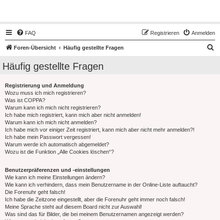
Hot50s-Forum
FAQ
Registrieren
Anmelden
S
Foren-Übersicht
Häufig gestellte Fragen
u
Häufig gestellte Fragen
c
h
Registrierung und Anmeldung
Wozu muss ich mich registrieren?
e
Was ist COPPA?
Warum kann ich mich nicht registrieren?
Ich habe mich registriert, kann mich aber nicht anmelden!
Warum kann ich mich nicht anmelden?
Ich habe mich vor einiger Zeit registriert, kann mich aber nicht mehr anmelden?!
Ich habe mein Passwort vergessen!
Warum werde ich automatisch abgemeldet?
Wozu ist die Funktion „Alle Cookies löschen“?
Benutzerpräferenzen und -einstellungen
Wie kann ich meine Einstellungen ändern?
Wie kann ich verhindern, dass mein Benutzername in der Online-Liste auftaucht?
Die Forenuhr geht falsch!
Ich habe die Zeitzone eingestellt, aber die Forenuhr geht immer noch falsch!
Meine Sprache steht auf diesem Board nicht zur Auswahl!
Was sind das für Bilder, die bei meinem Benutzernamen angezeigt werden?