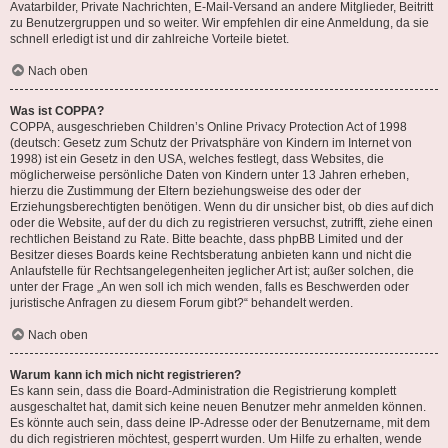
Avatarbilder, Private Nachrichten, E-Mail-Versand an andere Mitglieder, Beitritt
zu Benutzergruppen und so weiter. Wir empfehlen dir eine Anmeldung, da sie
schnell erledigt ist und dir zahlreiche Vorteile bietet.
Nach oben
Was ist COPPA?
COPPA, ausgeschrieben Children’s Online Privacy Protection Act of 1998
(deutsch: Gesetz zum Schutz der Privatsphäre von Kindern im Internet von
1998) ist ein Gesetz in den USA, welches festlegt, dass Websites, die
möglicherweise persönliche Daten von Kindern unter 13 Jahren erheben,
hierzu die Zustimmung der Eltern beziehungsweise des oder der
Erziehungsberechtigten benötigen. Wenn du dir unsicher bist, ob dies auf dich
oder die Website, auf der du dich zu registrieren versuchst, zutrifft, ziehe einen
rechtlichen Beistand zu Rate. Bitte beachte, dass phpBB Limited und der
Besitzer dieses Boards keine Rechtsberatung anbieten kann und nicht die
Anlaufstelle für Rechtsangelegenheiten jeglicher Art ist; außer solchen, die
unter der Frage „An wen soll ich mich wenden, falls es Beschwerden oder
juristische Anfragen zu diesem Forum gibt?“ behandelt werden.
Nach oben
Warum kann ich mich nicht registrieren?
Es kann sein, dass die Board-Administration die Registrierung komplett
ausgeschaltet hat, damit sich keine neuen Benutzer mehr anmelden können.
Es könnte auch sein, dass deine IP-Adresse oder der Benutzername, mit dem
du dich registrieren möchtest, gesperrt wurden. Um Hilfe zu erhalten, wende