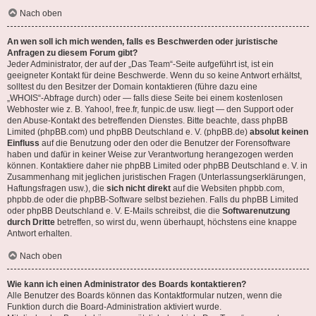
Nach oben
An wen soll ich mich wenden, falls es Beschwerden oder juristische
Anfragen zu diesem Forum gibt?
Jeder Administrator, der auf der „Das Team“-Seite aufgeführt ist, ist ein
geeigneter Kontakt für deine Beschwerde. Wenn du so keine Antwort erhältst,
solltest du den Besitzer der Domain kontaktieren (führe dazu eine
„WHOIS“-Abfrage
durch) oder — falls diese Seite bei einem kostenlosen
Webhoster wie z. B. Yahoo!, free.fr, funpic.de usw. liegt — den Support oder
den Abuse-Kontakt des betreffenden Dienstes. Bitte beachte, dass phpBB
Limited (phpBB.com) und phpBB Deutschland e. V. (phpBB.de)
absolut keinen
Einfluss
auf die Benutzung oder den oder die Benutzer der Forensoftware
haben und dafür in keiner Weise zur Verantwortung herangezogen werden
können. Kontaktiere daher nie phpBB Limited oder phpBB Deutschland e. V. in
Zusammenhang mit jeglichen juristischen Fragen (Unterlassungserklärungen,
Haftungsfragen usw.), die
sich nicht direkt
auf die Websiten phpbb.com,
phpbb.de oder die phpBB-Software selbst beziehen. Falls du phpBB Limited
oder phpBB Deutschland e. V. E-Mails schreibst, die die
Softwarenutzung
durch Dritte
betreffen, so wirst du, wenn überhaupt, höchstens eine knappe
Antwort erhalten.
Nach oben
Wie kann ich einen Administrator des Boards kontaktieren?
Alle Benutzer des Boards können das Kontaktformular nutzen, wenn die
Funktion durch die Board-Administration aktiviert wurde.