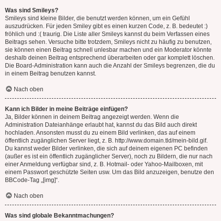
Was sind Smileys?
Smileys sind kleine Bilder, die benutzt werden können, um ein Gefühl
auszudrücken. Für jeden Smiley gibt es einen kurzen Code, z. B. bedeutet :)
fröhlich und :( traurig. Die Liste aller Smileys kannst du beim Verfassen eines
Beitrags sehen. Versuche bitte trotzdem, Smileys nicht zu häufig zu benutzen,
sie können einen Beitrag schnell unlesbar machen und ein Moderator könnte
deshalb deinen Beitrag entsprechend überarbeiten oder gar komplett löschen.
Die Board-Administration kann auch die Anzahl der Smileys begrenzen, die du
in einem Beitrag benutzen kannst.
Nach oben
Kann ich Bilder in meine Beiträge einfügen?
Ja, Bilder können in deinem Beitrag angezeigt werden. Wenn die
Administration Dateianhänge erlaubt hat, kannst du das Bild auch direkt
hochladen. Ansonsten musst du zu einem Bild verlinken, das auf einem
öffentlich zugänglichen Server liegt, z. B. http://www.domain.tld/mein-bild.gif.
Du kannst weder Bilder verlinken, die sich auf deinem eigenen PC befinden
(außer es ist ein öffentlich zugänglicher Server), noch zu Bildern, die nur nach
einer Anmeldung verfügbar sind, z. B. Hotmail- oder Yahoo-Mailboxen, mit
einem Passwort geschützte Seiten usw. Um das Bild anzuzeigen, benutze den
BBCode-Tag „[img]“.
Nach oben
Was sind globale Bekanntmachungen?