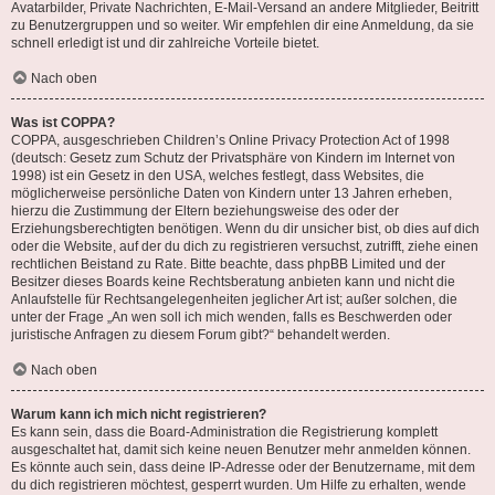
Avatarbilder, Private Nachrichten, E-Mail-Versand an andere Mitglieder, Beitritt
zu Benutzergruppen und so weiter. Wir empfehlen dir eine Anmeldung, da sie
schnell erledigt ist und dir zahlreiche Vorteile bietet.
Nach oben
Was ist COPPA?
COPPA, ausgeschrieben Children’s Online Privacy Protection Act of 1998
(deutsch: Gesetz zum Schutz der Privatsphäre von Kindern im Internet von
1998) ist ein Gesetz in den USA, welches festlegt, dass Websites, die
möglicherweise persönliche Daten von Kindern unter 13 Jahren erheben,
hierzu die Zustimmung der Eltern beziehungsweise des oder der
Erziehungsberechtigten benötigen. Wenn du dir unsicher bist, ob dies auf dich
oder die Website, auf der du dich zu registrieren versuchst, zutrifft, ziehe einen
rechtlichen Beistand zu Rate. Bitte beachte, dass phpBB Limited und der
Besitzer dieses Boards keine Rechtsberatung anbieten kann und nicht die
Anlaufstelle für Rechtsangelegenheiten jeglicher Art ist; außer solchen, die
unter der Frage „An wen soll ich mich wenden, falls es Beschwerden oder
juristische Anfragen zu diesem Forum gibt?“ behandelt werden.
Nach oben
Warum kann ich mich nicht registrieren?
Es kann sein, dass die Board-Administration die Registrierung komplett
ausgeschaltet hat, damit sich keine neuen Benutzer mehr anmelden können.
Es könnte auch sein, dass deine IP-Adresse oder der Benutzername, mit dem
du dich registrieren möchtest, gesperrt wurden. Um Hilfe zu erhalten, wende