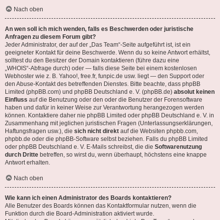
Nach oben
An wen soll ich mich wenden, falls es Beschwerden oder juristische
Anfragen zu diesem Forum gibt?
Jeder Administrator, der auf der „Das Team“-Seite aufgeführt ist, ist ein
geeigneter Kontakt für deine Beschwerde. Wenn du so keine Antwort erhältst,
solltest du den Besitzer der Domain kontaktieren (führe dazu eine
„WHOIS“-Abfrage
durch) oder — falls diese Seite bei einem kostenlosen
Webhoster wie z. B. Yahoo!, free.fr, funpic.de usw. liegt — den Support oder
den Abuse-Kontakt des betreffenden Dienstes. Bitte beachte, dass phpBB
Limited (phpBB.com) und phpBB Deutschland e. V. (phpBB.de)
absolut keinen
Einfluss
auf die Benutzung oder den oder die Benutzer der Forensoftware
haben und dafür in keiner Weise zur Verantwortung herangezogen werden
können. Kontaktiere daher nie phpBB Limited oder phpBB Deutschland e. V. in
Zusammenhang mit jeglichen juristischen Fragen (Unterlassungserklärungen,
Haftungsfragen usw.), die
sich nicht direkt
auf die Websiten phpbb.com,
phpbb.de oder die phpBB-Software selbst beziehen. Falls du phpBB Limited
oder phpBB Deutschland e. V. E-Mails schreibst, die die
Softwarenutzung
durch Dritte
betreffen, so wirst du, wenn überhaupt, höchstens eine knappe
Antwort erhalten.
Nach oben
Wie kann ich einen Administrator des Boards kontaktieren?
Alle Benutzer des Boards können das Kontaktformular nutzen, wenn die
Funktion durch die Board-Administration aktiviert wurde.