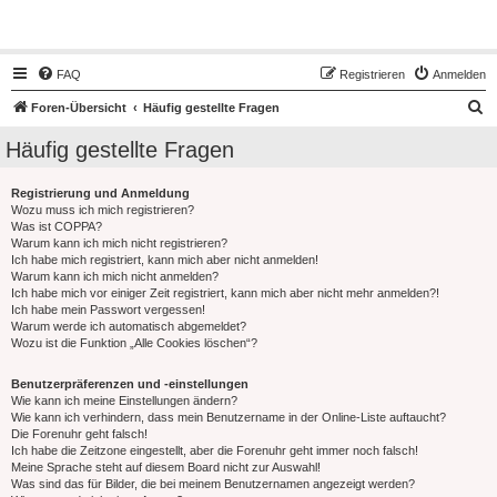
Hot50s-Forum
FAQ
Registrieren
Anmelden
S
Foren-Übersicht
Häufig gestellte Fragen
u
Häufig gestellte Fragen
c
h
Registrierung und Anmeldung
Wozu muss ich mich registrieren?
e
Was ist COPPA?
Warum kann ich mich nicht registrieren?
Ich habe mich registriert, kann mich aber nicht anmelden!
Warum kann ich mich nicht anmelden?
Ich habe mich vor einiger Zeit registriert, kann mich aber nicht mehr anmelden?!
Ich habe mein Passwort vergessen!
Warum werde ich automatisch abgemeldet?
Wozu ist die Funktion „Alle Cookies löschen“?
Benutzerpräferenzen und -einstellungen
Wie kann ich meine Einstellungen ändern?
Wie kann ich verhindern, dass mein Benutzername in der Online-Liste auftaucht?
Die Forenuhr geht falsch!
Ich habe die Zeitzone eingestellt, aber die Forenuhr geht immer noch falsch!
Meine Sprache steht auf diesem Board nicht zur Auswahl!
Was sind das für Bilder, die bei meinem Benutzernamen angezeigt werden?