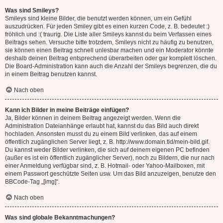
Was sind Smileys?
Smileys sind kleine Bilder, die benutzt werden können, um ein Gefühl
auszudrücken. Für jeden Smiley gibt es einen kurzen Code, z. B. bedeutet :)
fröhlich und :( traurig. Die Liste aller Smileys kannst du beim Verfassen eines
Beitrags sehen. Versuche bitte trotzdem, Smileys nicht zu häufig zu benutzen,
sie können einen Beitrag schnell unlesbar machen und ein Moderator könnte
deshalb deinen Beitrag entsprechend überarbeiten oder gar komplett löschen.
Die Board-Administration kann auch die Anzahl der Smileys begrenzen, die du
in einem Beitrag benutzen kannst.
Nach oben
Kann ich Bilder in meine Beiträge einfügen?
Ja, Bilder können in deinem Beitrag angezeigt werden. Wenn die
Administration Dateianhänge erlaubt hat, kannst du das Bild auch direkt
hochladen. Ansonsten musst du zu einem Bild verlinken, das auf einem
öffentlich zugänglichen Server liegt, z. B. http://www.domain.tld/mein-bild.gif.
Du kannst weder Bilder verlinken, die sich auf deinem eigenen PC befinden
(außer es ist ein öffentlich zugänglicher Server), noch zu Bildern, die nur nach
einer Anmeldung verfügbar sind, z. B. Hotmail- oder Yahoo-Mailboxen, mit
einem Passwort geschützte Seiten usw. Um das Bild anzuzeigen, benutze den
BBCode-Tag „[img]“.
Nach oben
Was sind globale Bekanntmachungen?