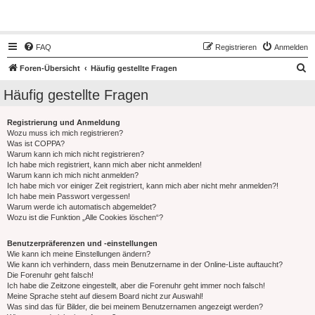
Hot50s-Forum
FAQ
Registrieren
Anmelden
S
Foren-Übersicht
Häufig gestellte Fragen
u
Häufig gestellte Fragen
c
h
Registrierung und Anmeldung
Wozu muss ich mich registrieren?
e
Was ist COPPA?
Warum kann ich mich nicht registrieren?
Ich habe mich registriert, kann mich aber nicht anmelden!
Warum kann ich mich nicht anmelden?
Ich habe mich vor einiger Zeit registriert, kann mich aber nicht mehr anmelden?!
Ich habe mein Passwort vergessen!
Warum werde ich automatisch abgemeldet?
Wozu ist die Funktion „Alle Cookies löschen“?
Benutzerpräferenzen und -einstellungen
Wie kann ich meine Einstellungen ändern?
Wie kann ich verhindern, dass mein Benutzername in der Online-Liste auftaucht?
Die Forenuhr geht falsch!
Ich habe die Zeitzone eingestellt, aber die Forenuhr geht immer noch falsch!
Meine Sprache steht auf diesem Board nicht zur Auswahl!
Was sind das für Bilder, die bei meinem Benutzernamen angezeigt werden?