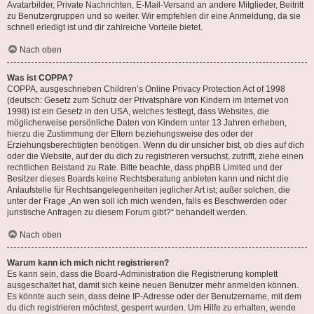
Avatarbilder, Private Nachrichten, E-Mail-Versand an andere Mitglieder, Beitritt
zu Benutzergruppen und so weiter. Wir empfehlen dir eine Anmeldung, da sie
schnell erledigt ist und dir zahlreiche Vorteile bietet.
Nach oben
Was ist COPPA?
COPPA, ausgeschrieben Children’s Online Privacy Protection Act of 1998
(deutsch: Gesetz zum Schutz der Privatsphäre von Kindern im Internet von
1998) ist ein Gesetz in den USA, welches festlegt, dass Websites, die
möglicherweise persönliche Daten von Kindern unter 13 Jahren erheben,
hierzu die Zustimmung der Eltern beziehungsweise des oder der
Erziehungsberechtigten benötigen. Wenn du dir unsicher bist, ob dies auf dich
oder die Website, auf der du dich zu registrieren versuchst, zutrifft, ziehe einen
rechtlichen Beistand zu Rate. Bitte beachte, dass phpBB Limited und der
Besitzer dieses Boards keine Rechtsberatung anbieten kann und nicht die
Anlaufstelle für Rechtsangelegenheiten jeglicher Art ist; außer solchen, die
unter der Frage „An wen soll ich mich wenden, falls es Beschwerden oder
juristische Anfragen zu diesem Forum gibt?“ behandelt werden.
Nach oben
Warum kann ich mich nicht registrieren?
Es kann sein, dass die Board-Administration die Registrierung komplett
ausgeschaltet hat, damit sich keine neuen Benutzer mehr anmelden können.
Es könnte auch sein, dass deine IP-Adresse oder der Benutzername, mit dem
du dich registrieren möchtest, gesperrt wurden. Um Hilfe zu erhalten, wende