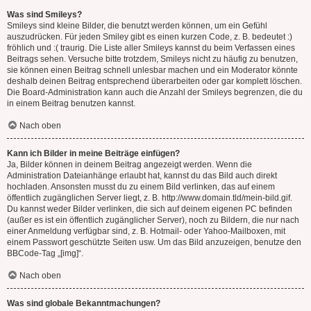
Was sind Smileys?
Smileys sind kleine Bilder, die benutzt werden können, um ein Gefühl
auszudrücken. Für jeden Smiley gibt es einen kurzen Code, z. B. bedeutet :)
fröhlich und :( traurig. Die Liste aller Smileys kannst du beim Verfassen eines
Beitrags sehen. Versuche bitte trotzdem, Smileys nicht zu häufig zu benutzen,
sie können einen Beitrag schnell unlesbar machen und ein Moderator könnte
deshalb deinen Beitrag entsprechend überarbeiten oder gar komplett löschen.
Die Board-Administration kann auch die Anzahl der Smileys begrenzen, die du
in einem Beitrag benutzen kannst.
Nach oben
Kann ich Bilder in meine Beiträge einfügen?
Ja, Bilder können in deinem Beitrag angezeigt werden. Wenn die
Administration Dateianhänge erlaubt hat, kannst du das Bild auch direkt
hochladen. Ansonsten musst du zu einem Bild verlinken, das auf einem
öffentlich zugänglichen Server liegt, z. B. http://www.domain.tld/mein-bild.gif.
Du kannst weder Bilder verlinken, die sich auf deinem eigenen PC befinden
(außer es ist ein öffentlich zugänglicher Server), noch zu Bildern, die nur nach
einer Anmeldung verfügbar sind, z. B. Hotmail- oder Yahoo-Mailboxen, mit
einem Passwort geschützte Seiten usw. Um das Bild anzuzeigen, benutze den
BBCode-Tag „[img]“.
Nach oben
Was sind globale Bekanntmachungen?