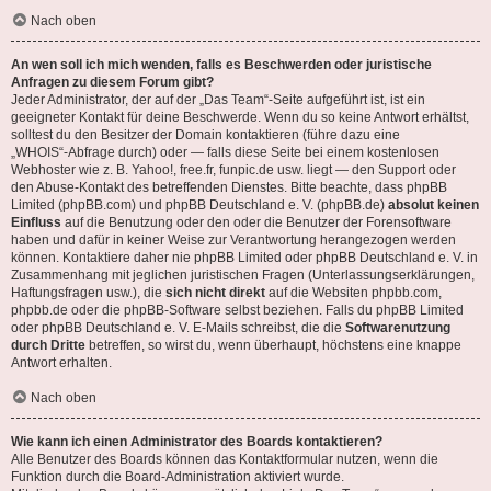
Nach oben
An wen soll ich mich wenden, falls es Beschwerden oder juristische
Anfragen zu diesem Forum gibt?
Jeder Administrator, der auf der „Das Team“-Seite aufgeführt ist, ist ein
geeigneter Kontakt für deine Beschwerde. Wenn du so keine Antwort erhältst,
solltest du den Besitzer der Domain kontaktieren (führe dazu eine
„WHOIS“-Abfrage
durch) oder — falls diese Seite bei einem kostenlosen
Webhoster wie z. B. Yahoo!, free.fr, funpic.de usw. liegt — den Support oder
den Abuse-Kontakt des betreffenden Dienstes. Bitte beachte, dass phpBB
Limited (phpBB.com) und phpBB Deutschland e. V. (phpBB.de)
absolut keinen
Einfluss
auf die Benutzung oder den oder die Benutzer der Forensoftware
haben und dafür in keiner Weise zur Verantwortung herangezogen werden
können. Kontaktiere daher nie phpBB Limited oder phpBB Deutschland e. V. in
Zusammenhang mit jeglichen juristischen Fragen (Unterlassungserklärungen,
Haftungsfragen usw.), die
sich nicht direkt
auf die Websiten phpbb.com,
phpbb.de oder die phpBB-Software selbst beziehen. Falls du phpBB Limited
oder phpBB Deutschland e. V. E-Mails schreibst, die die
Softwarenutzung
durch Dritte
betreffen, so wirst du, wenn überhaupt, höchstens eine knappe
Antwort erhalten.
Nach oben
Wie kann ich einen Administrator des Boards kontaktieren?
Alle Benutzer des Boards können das Kontaktformular nutzen, wenn die
Funktion durch die Board-Administration aktiviert wurde.