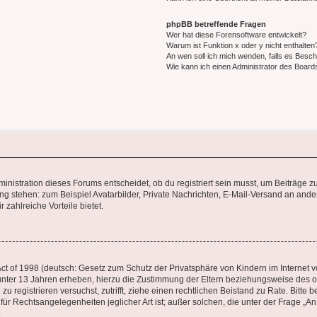
phpBB betreffende Fragen
Wer hat diese Forensoftware entwickelt?
Warum ist Funktion x oder y nicht enthalten
An wen soll ich mich wenden, falls es Besc
Wie kann ich einen Administrator des Board
istration dieses Forums entscheidet, ob du registriert sein musst, um Beiträge zu s
ung stehen: zum Beispiel Avatarbilder, Private Nachrichten, E-Mail-Versand an ander
 zahlreiche Vorteile bietet.
t of 1998 (deutsch: Gesetz zum Schutz der Privatsphäre von Kindern im Internet vo
unter 13 Jahren erheben, hierzu die Zustimmung der Eltern beziehungsweise des o
h zu registrieren versuchst, zutrifft, ziehe einen rechtlichen Beistand zu Rate. Bit
für Rechtsangelegenheiten jeglicher Art ist; außer solchen, die unter der Frage „
.