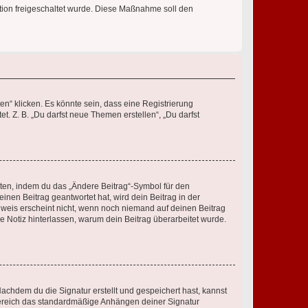
ration freigeschaltet wurde. Diese Maßnahme soll den
n“ klicken. Es könnte sein, dass eine Registrierung
t. Z. B. „Du darfst neue Themen erstellen“, „Du darfst
iten, indem du das „Ändere Beitrag“-Symbol für den
inen Beitrag geantwortet hat, wird dein Beitrag in der
nweis erscheint nicht, wenn noch niemand auf deinen Beitrag
ne Notiz hinterlassen, warum dein Beitrag überarbeitet wurde.
chdem du die Signatur erstellt und gespeichert hast, kannst
Bereich das standardmäßige Anhängen deiner Signatur