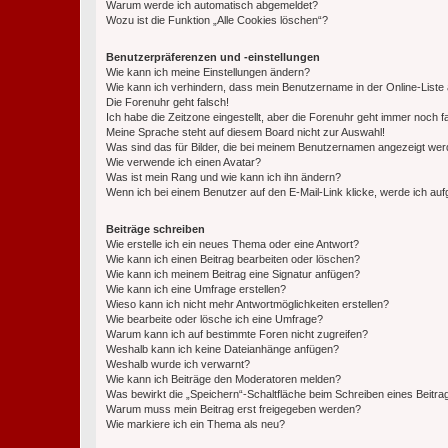
Warum werde ich automatisch abgemeldet?
Wozu ist die Funktion „Alle Cookies löschen“?
Benutzerpräferenzen und -einstellungen
Wie kann ich meine Einstellungen ändern?
Wie kann ich verhindern, dass mein Benutzername in der Online-Liste 
Die Forenuhr geht falsch!
Ich habe die Zeitzone eingestellt, aber die Forenuhr geht immer noch f
Meine Sprache steht auf diesem Board nicht zur Auswahl!
Was sind das für Bilder, die bei meinem Benutzernamen angezeigt we
Wie verwende ich einen Avatar?
Was ist mein Rang und wie kann ich ihn ändern?
Wenn ich bei einem Benutzer auf den E-Mail-Link klicke, werde ich au
Beiträge schreiben
Wie erstelle ich ein neues Thema oder eine Antwort?
Wie kann ich einen Beitrag bearbeiten oder löschen?
Wie kann ich meinem Beitrag eine Signatur anfügen?
Wie kann ich eine Umfrage erstellen?
Wieso kann ich nicht mehr Antwortmöglichkeiten erstellen?
Wie bearbeite oder lösche ich eine Umfrage?
Warum kann ich auf bestimmte Foren nicht zugreifen?
Weshalb kann ich keine Dateianhänge anfügen?
Weshalb wurde ich verwarnt?
Wie kann ich Beiträge den Moderatoren melden?
Was bewirkt die „Speichern“-Schaltfläche beim Schreiben eines Beitra
Warum muss mein Beitrag erst freigegeben werden?
Wie markiere ich ein Thema als neu?