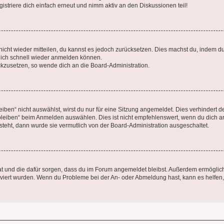
triere dich einfach erneut und nimm aktiv an den Diskussionen teil!
 nicht wieder mitteilen, du kannst es jedoch zurücksetzen. Dies machst du, indem 
 dich schnell wieder anmelden können.
ückzusetzen, so wende dich an die Board-Administration.
en“ nicht auswählst, wirst du nur für eine Sitzung angemeldet. Dies verhindert 
leiben“ beim Anmelden auswählen. Dies ist nicht empfehlenswert, wenn du dich an
 steht, dann wurde sie vermutlich von der Board-Administration ausgeschaltet.
 hat und die dafür sorgen, dass du im Forum angemeldet bleibst. Außerdem ermögli
tiviert wurden. Wenn du Probleme bei der An- oder Abmeldung hast, kann es helfen