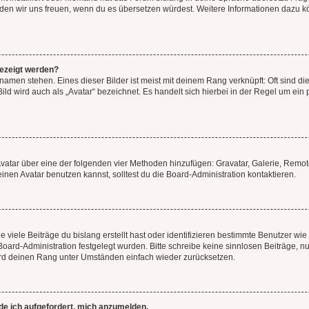
, würden wir uns freuen, wenn du es übersetzen würdest. Weitere Informationen dazu
gezeigt werden?
amen stehen. Eines dieser Bilder ist meist mit deinem Rang verknüpft: Oft sind di
ld wird auch als „Avatar“ bezeichnet. Es handelt sich hierbei in der Regel um ein
 Avatar über eine der folgenden vier Methoden hinzufügen: Gravatar, Galerie, Rem
en Avatar benutzen kannst, solltest du die Board-Administration kontaktieren.
viele Beiträge du bislang erstellt hast oder identifizieren bestimmte Benutzer w
 Board-Administration festgelegt wurden. Bitte schreibe keine sinnlosen Beiträge
wird deinen Rang unter Umständen einfach wieder zurücksetzen.
rde ich aufgefordert, mich anzumelden.