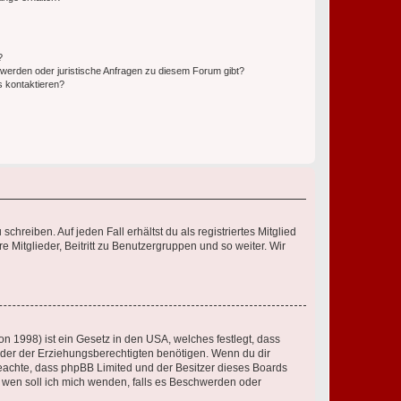
?
hwerden oder juristische Anfragen zu diesem Forum gibt?
s kontaktieren?
chreiben. Auf jeden Fall erhältst du als registriertes Mitglied
e Mitglieder, Beitritt zu Benutzergruppen und so weiter. Wir
n 1998) ist ein Gesetz in den USA, welches festlegt, dass
der der Erziehungsberechtigten benötigen. Wenn du dir
te beachte, dass phpBB Limited und der Besitzer dieses Boards
An wen soll ich mich wenden, falls es Beschwerden oder