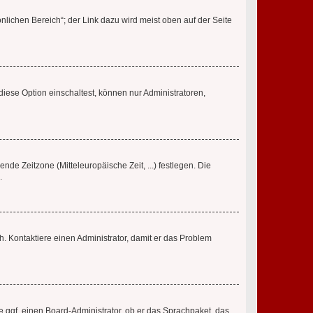
nlichen Bereich“; der Link dazu wird meist oben auf der Seite
iese Option einschaltest, können nur Administratoren,
nde Zeitzone (Mitteleuropäische Zeit, ...) festlegen. Die
.
sch. Kontaktiere einen Administrator, damit er das Problem
e ggf. einen Board-Administrator, ob er das Sprachpaket, das