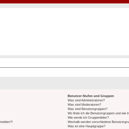
Hot50s-Forum
Kustoms · Hot Rods · Oldtimer
Benutzer-Stufen und Gruppen
Was sind Administratoren?
Was sind Moderatoren?
Was sind Benutzergruppen?
Wo finde ich die Benutzergruppen und wie tr
Wie werde ich Gruppenleiter?
anmelden?!
Weshalb werden verschiedene Benutzergrupp
Was ist eine Hauptgruppe?