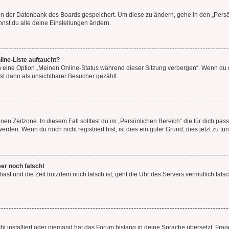
n in der Datenbank des Boards gespeichert. Um diese zu ändern, gehe in den „Persö
nst du alle deine Einstellungen ändern.
ine-Liste auftaucht?
n eine Option „Meinen Online-Status während dieser Sitzung verbergen“. Wenn du d
st dann als unsichtbarer Besucher gezählt.
en Zeitzone. In diesem Fall solltest du im „Persönlichen Bereich“ die für dich passe
den. Wenn du noch nicht registriert bist, ist dies ein guter Grund, dies jetzt zu tun
mer noch falsch!
t hast und die Zeit trotzdem noch falsch ist, geht die Uhr des Servers vermutlich fal
t installiert oder niemand hat das Forum bislang in deine Sprache übersetzt. Frag