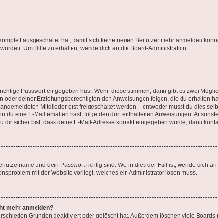
g komplett ausgeschaltet hat, damit sich keine neuen Benutzer mehr anmelden könn
 wurden. Um Hilfe zu erhalten, wende dich an die Board-Administration.
 richtige Passwort eingegeben hast. Wenn diese stimmen, dann gibt es zwei Mögl
tern oder deiner Erziehungsberechtigten den Anweisungen folgen, die du erhalten ha
u angemeldeten Mitglieder erst freigeschaltet werden – entweder musst du dies selbs
. Wenn du eine E-Mail erhalten hast, folge den dort enthaltenen Anweisungen. Ansons
 dir sicher bist, dass deine E-Mail-Adresse korrekt eingegeben wurde, dann kontak
Benutzername und dein Passwort richtig sind. Wenn dies der Fall ist, wende dich a
ionsproblem mit der Website vorliegt, welches ein Administrator lösen muss.
icht mehr anmelden?!
erschieden Gründen deaktiviert oder gelöscht hat. Außerdem löschen viele Boards r