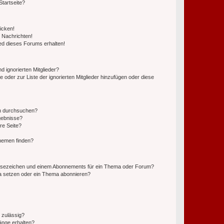
tartseite?
icken!
 Nachrichten!
ed dieses Forums erhalten!
d ignorierten Mitglieder?
e oder zur Liste der ignorierten Mitglieder hinzufügen oder diese
en durchsuchen?
gebnisse?
re Seite?
hemen finden?
esezeichen und einem Abonnements für ein Thema oder Forum?
a setzen oder ein Thema abonnieren?
 zulässig?
hänge erhalten?