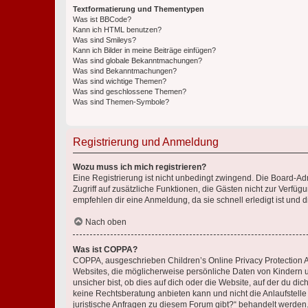
Textformatierung und Thementypen
Was ist BBCode?
Kann ich HTML benutzen?
Was sind Smileys?
Kann ich Bilder in meine Beiträge einfügen?
Was sind globale Bekanntmachungen?
Was sind Bekanntmachungen?
Was sind wichtige Themen?
Was sind geschlossene Themen?
Was sind Themen-Symbole?
Registrierung und Anmeldung
Wozu muss ich mich registrieren?
Eine Registrierung ist nicht unbedingt zwingend. Die Board-Admin
Zugriff auf zusätzliche Funktionen, die Gästen nicht zur Verfüg
empfehlen dir eine Anmeldung, da sie schnell erledigt ist und dir
Nach oben
Was ist COPPA?
COPPA, ausgeschrieben Children’s Online Privacy Protection Ac
Websites, die möglicherweise persönliche Daten von Kindern 
unsicher bist, ob dies auf dich oder die Website, auf der du dic
keine Rechtsberatung anbieten kann und nicht die Anlaufstelle 
juristische Anfragen zu diesem Forum gibt?“ behandelt werden