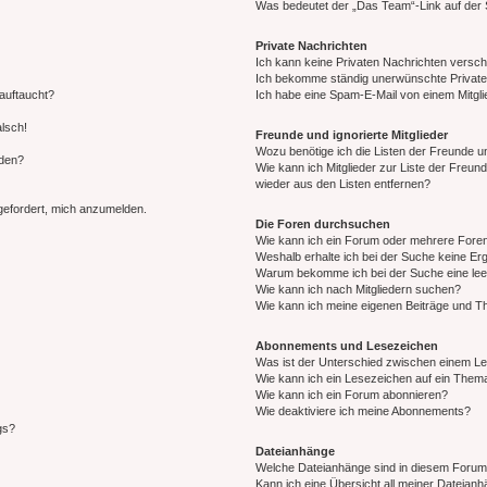
Was bedeutet der „Das Team“-Link auf der S
Private Nachrichten
Ich kann keine Privaten Nachrichten versch
Ich bekomme ständig unerwünschte Private
auftaucht?
Ich habe eine Spam-E-Mail von einem Mitgli
alsch!
Freunde und ignorierte Mitglieder
Wozu benötige ich die Listen der Freunde un
rden?
Wie kann ich Mitglieder zur Liste der Freund
wieder aus den Listen entfernen?
fgefordert, mich anzumelden.
Die Foren durchsuchen
Wie kann ich ein Forum oder mehrere For
Weshalb erhalte ich bei der Suche keine Er
Warum bekomme ich bei der Suche eine lee
Wie kann ich nach Mitgliedern suchen?
Wie kann ich meine eigenen Beiträge und T
Abonnements und Lesezeichen
Was ist der Unterschied zwischen einem L
Wie kann ich ein Lesezeichen auf ein Them
Wie kann ich ein Forum abonnieren?
Wie deaktiviere ich meine Abonnements?
gs?
Dateianhänge
Welche Dateianhänge sind in diesem Forum
Kann ich eine Übersicht all meiner Dateian