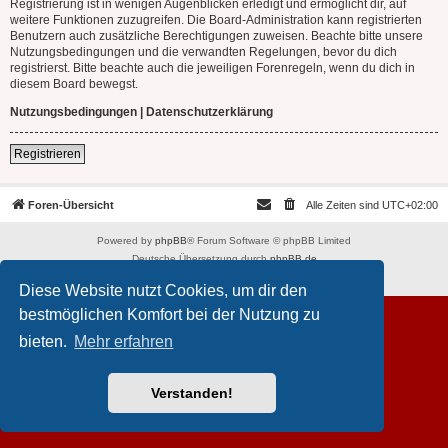
Registrierung ist in wenigen Augenblicken erledigt und ermöglicht dir, auf
weitere Funktionen zuzugreifen. Die Board-Administration kann registrierten
Benutzern auch zusätzliche Berechtigungen zuweisen. Beachte bitte unsere
Nutzungsbedingungen und die verwandten Regelungen, bevor du dich
registrierst. Bitte beachte auch die jeweiligen Forenregeln, wenn du dich in
diesem Board bewegst.
Nutzungsbedingungen
|
Datenschutzerklärung
Registrieren
Foren-Übersicht
Alle Zeiten sind
UTC+02:00
Powered by
phpBB
® Forum Software © phpBB Limited
Deutsche Übersetzung durch
phpBB.de
Datenschutz
|
Nutzungsbedingungen
Diese Website nutzt Cookies, um dir den
bestmöglichen Komfort bei der Nutzung zu
bieten.
Mehr erfahren
Verstanden!