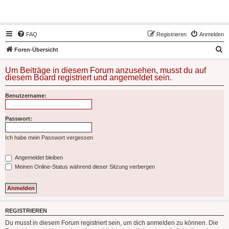
Hot50s-Forum
FAQ
Registrieren
Anmelden
S
Foren-Übersicht
u
Um Beiträge in diesem Forum anzusehen, musst du auf
c
diesem Board registriert und angemeldet sein.
h
Benutzername:
e
Passwort:
Ich habe mein Passwort vergessen
Angemeldet bleiben
Meinen Online-Status während dieser Sitzung verbergen
REGISTRIEREN
Du musst in diesem Forum registriert sein, um dich anmelden zu können. Die