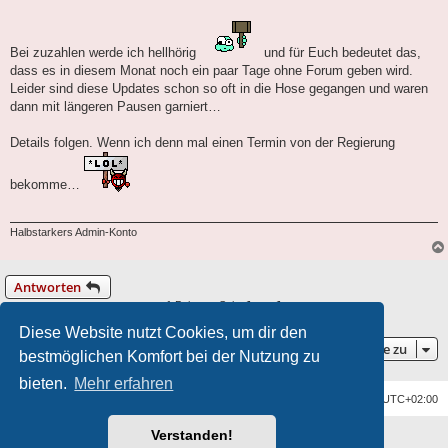
Bei zuzahlen werde ich hellhörig
und für Euch bedeutet das,
dass es in diesem Monat noch ein paar Tage ohne Forum geben wird.
Leider sind diese Updates schon so oft in die Hose gegangen und waren
dann mit längeren Pausen garniert…
Details folgen. Wenn ich denn mal einen Termin von der Regierung
bekomme…
Halbstarkers Admin-Konto
Antworten
1 Beitrag • Seite
1
von
1
Diese Website nutzt Cookies, um dir den
Gehe zu
bestmöglichen Komfort bei der Nutzung zu
bieten.
Mehr erfahren
Foren-Übersicht
Alle Zeiten sind
UTC+02:00
Verstanden!
Powered by
phpBB
® Forum Software © phpBB Limited