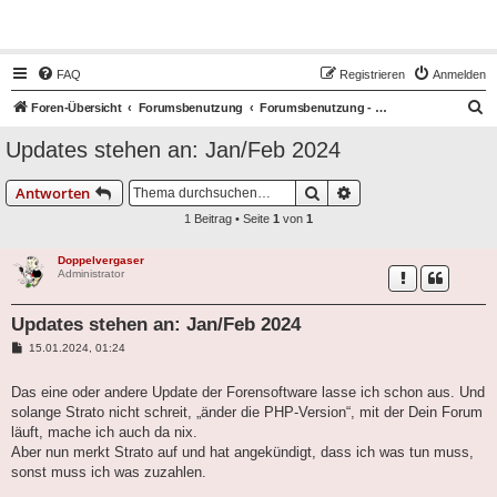
Hot50s-Forum
FAQ
Registrieren
Anmelden
S
Foren-Übersicht
Forumsbenutzung
Forumsbenutzung - BITTE ZUERST LESEN!
u
Updates stehen an: Jan/Feb 2024
c
h
Suche
Erweiterte Suche
Antworten
e
1 Beitrag • Seite
1
von
1
Doppelvergaser
Administrator
Updates stehen an: Jan/Feb 2024
B
15.01.2024, 01:24
e
i
t
Das eine oder andere Update der Forensoftware lasse ich schon aus. Und
r
solange Strato nicht schreit, „änder die PHP-Version“, mit der Dein Forum
a
g
läuft, mache ich auch da nix.
Aber nun merkt Strato auf und hat angekündigt, dass ich was tun muss,
sonst muss ich was zuzahlen.