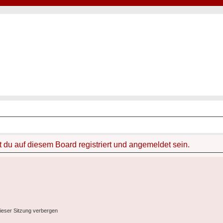
Hot50s-Forum
Kustoms · Hot Rods · Oldtimer
du auf diesem Board registriert und angemeldet sein.
ieser Sitzung verbergen