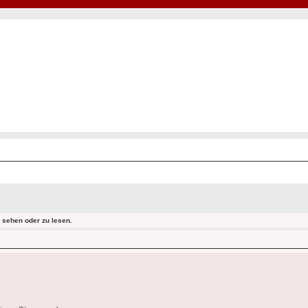
Hot50s-Forum
Kustoms · Hot Rods · Oldtimer
sehen oder zu lesen.