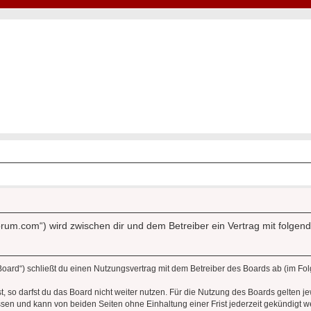
Hot50s-Forum
Kustoms · Hot Rods · Oldtimer
forum.com“) wird zwischen dir und dem Betreiber ein Vertrag mit folg
Board“) schließt du einen Nutzungsvertrag mit dem Betreiber des Boards ab (im Fol
 so darfst du das Board nicht weiter nutzen. Für die Nutzung des Boards gelten jew
sen und kann von beiden Seiten ohne Einhaltung einer Frist jederzeit gekündigt w