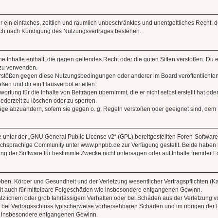
ber ein einfaches, zeitlich und räumlich unbeschränktes und unentgeltliches Recht
auch nach Kündigung des Nutzungsvertrages bestehen.
ine Inhalte enthält, die gegen geltendes Recht oder die guten Sitten verstoßen. Du 
 zu verwenden.
erstößen gegen diese Nutzungsbedingungen oder anderer im Board veröffentlichte
ßen und dir ein Hausverbot erteilen.
ortung für die Inhalte von Beiträgen übernimmt, die er nicht selbst erstellt hat od
jederzeit zu löschen oder zu sperren.
räge abzuändern, sofern sie gegen o. g. Regeln verstoßen oder geeignet sind, dem
 unter der „
GNU General Public License v2
“ (GPL) bereitgestellten Foren-Softwa
chsprachige Community unter www.phpbb.de zur Verfügung gestellt. Beide haben ke
g der Software für bestimmte Zwecke nicht untersagen oder auf Inhalte fremder F
ben, Körper und Gesundheit und der Verletzung wesentlicher Vertragspflichten (Kard
gilt auch für mittelbare Folgeschäden wie insbesondere entgangenen Gewinn.
ätzlichem oder grob fahrlässigem Verhalten oder bei Schäden aus der Verletzung 
 die bei Vertragsschluss typischerweise vorhersehbaren Schäden und im übrigen de
wie insbesondere entgangenen Gewinn.