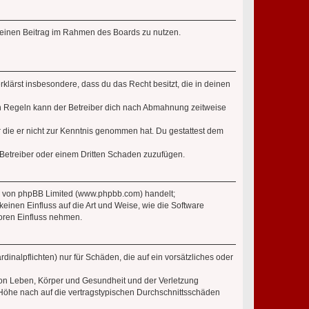
, deinen Beitrag im Rahmen des Boards zu nutzen.
erklärst insbesondere, dass du das Recht besitzt, die in deinen
n Regeln kann der Betreiber dich nach Abmahnung zeitweise
er die er nicht zur Kenntnis genommen hat. Du gestattest dem
 Betreiber oder einem Dritten Schaden zuzufügen.
re von phpBB Limited (www.phpbb.com) handelt;
inen Einfluss auf die Art und Weise, wie die Software
oren Einfluss nehmen.
inalpflichten) nur für Schäden, die auf ein vorsätzliches oder
von Leben, Körper und Gesundheit und der Verletzung
r Höhe nach auf die vertragstypischen Durchschnittsschäden