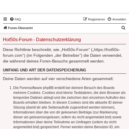
Hot50s-Forum
FAQ
Registrieren
Anmelden
S
Foren-Übersicht
u
Hot50s-Forum - Datenschutzerklärung
c
h
Diese Richtlinie beschreibt, wie „Hot50s-Forum“ („https://hot50s-
forum.com“) (im Folgenden „der Betreiber“) die Daten verwendet,
e
die während deines Foren-Besuchs gesammelt werden.
UMFANG UND ART DER DATENSPEICHERUNG
Deine Daten werden auf vier verschiedene Arten gesammelt:
Die Forensoftware phpBB erstellt bei deinem Besuch des Boards
mehrere Cookies. Cookies sind kleine Textdateien, die dein Browser als
temporäre Dateien ablegt und die zwischen den einzelnen Aufrufen des
Boards erhalten bleiben. In diesen Cookies sind die aktuelle ID deiner
Sitzung (damit dir alle Seitenaufrufe zugeordnet werden können),
Informationen über die von dir gelesenen Beiträge (zur Markierung
dieser als gelesen/ungelesen; sofern du nicht angemeldet bist) sowie
Informationen über deine Teilnahme an Umfragen (sofern du nicht
angemeldet bist) gespeichert. Ferner werden deine Benutzer-ID, ein