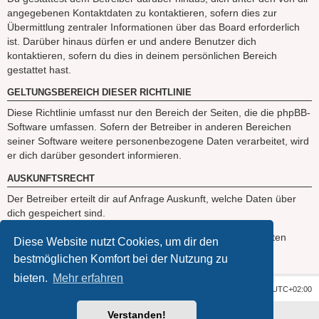
angegebenen Kontaktdaten zu kontaktieren, sofern dies zur
Übermittlung zentraler Informationen über das Board erforderlich
ist. Darüber hinaus dürfen er und andere Benutzer dich
kontaktieren, sofern du dies in deinem persönlichen Bereich
gestattet hast.
GELTUNGSBEREICH DIESER RICHTLINIE
Diese Richtlinie umfasst nur den Bereich der Seiten, die die phpBB-
Software umfassen. Sofern der Betreiber in anderen Bereichen
seiner Software weitere personenbezogene Daten verarbeitet, wird
er dich darüber gesondert informieren.
AUSKUNFTSRECHT
Der Betreiber erteilt dir auf Anfrage Auskunft, welche Daten über
dich gespeichert sind.
Du kannst jederzeit die Löschung bzw. Sperrung deiner Daten
Diese Website nutzt Cookies, um dir den
verlangen. Kontaktiere hierzu bitte den Betreiber.
bestmöglichen Komfort bei der Nutzung zu
bieten.
Mehr erfahren
Foren-Übersicht
Alle Zeiten sind
UTC+02:00
Verstanden!
Powered by
phpBB
® Forum Software © phpBB Limited