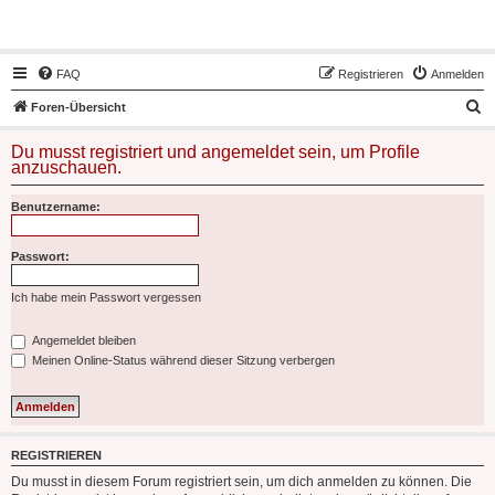
Hot50s-Forum
FAQ
Registrieren
Anmelden
S
Foren-Übersicht
u
Du musst registriert und angemeldet sein, um Profile
c
anzuschauen.
h
Benutzername:
e
Passwort:
Ich habe mein Passwort vergessen
Angemeldet bleiben
Meinen Online-Status während dieser Sitzung verbergen
REGISTRIEREN
Du musst in diesem Forum registriert sein, um dich anmelden zu können. Die