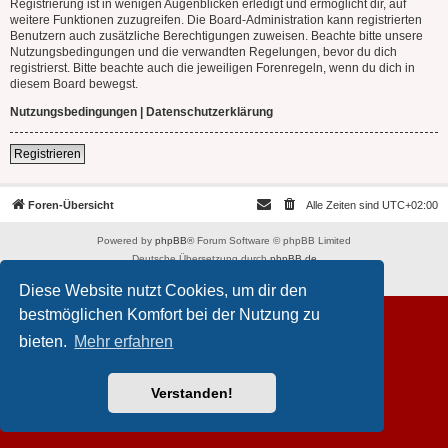
Registrierung ist in wenigen Augenblicken erledigt und ermöglicht dir, auf
weitere Funktionen zuzugreifen. Die Board-Administration kann registrierten
Benutzern auch zusätzliche Berechtigungen zuweisen. Beachte bitte unsere
Nutzungsbedingungen und die verwandten Regelungen, bevor du dich
registrierst. Bitte beachte auch die jeweiligen Forenregeln, wenn du dich in
diesem Board bewegst.
Nutzungsbedingungen
|
Datenschutzerklärung
Registrieren
Foren-Übersicht
Alle Zeiten sind
UTC+02:00
Powered by
phpBB
® Forum Software © phpBB Limited
Deutsche Übersetzung durch
phpBB.de
Datenschutz
|
Nutzungsbedingungen
Diese Website nutzt Cookies, um dir den
bestmöglichen Komfort bei der Nutzung zu
bieten.
Mehr erfahren
Verstanden!