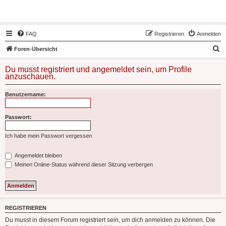
Hot50s-Forum
FAQ
Registrieren
Anmelden
S
Foren-Übersicht
u
Du musst registriert und angemeldet sein, um Profile
c
anzuschauen.
h
Benutzername:
e
Passwort:
Ich habe mein Passwort vergessen
Angemeldet bleiben
Meinen Online-Status während dieser Sitzung verbergen
REGISTRIEREN
Du musst in diesem Forum registriert sein, um dich anmelden zu können. Die