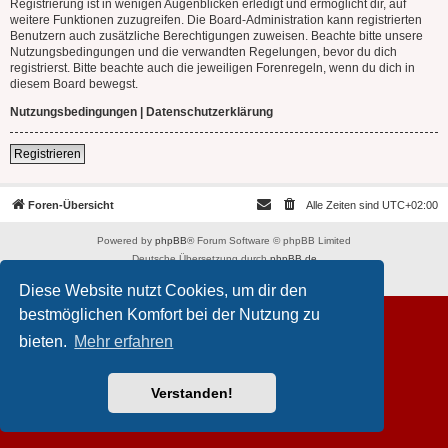
Registrierung ist in wenigen Augenblicken erledigt und ermöglicht dir, auf
weitere Funktionen zuzugreifen. Die Board-Administration kann registrierten
Benutzern auch zusätzliche Berechtigungen zuweisen. Beachte bitte unsere
Nutzungsbedingungen und die verwandten Regelungen, bevor du dich
registrierst. Bitte beachte auch die jeweiligen Forenregeln, wenn du dich in
diesem Board bewegst.
Nutzungsbedingungen
|
Datenschutzerklärung
Registrieren
Foren-Übersicht
Alle Zeiten sind
UTC+02:00
Powered by
phpBB
® Forum Software © phpBB Limited
Deutsche Übersetzung durch
phpBB.de
Datenschutz
|
Nutzungsbedingungen
Diese Website nutzt Cookies, um dir den
bestmöglichen Komfort bei der Nutzung zu
bieten.
Mehr erfahren
Verstanden!