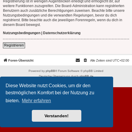
Registrierung ist in wenigen Augenblicken erledigt und ermöglicht dir, auf
weitere Funktionen zuzugreifen. Die Board-Administration kann registrierten
Benutzern auch zusätzliche Berechtigungen zuweisen. Beachte bitte unsere
Nutzungsbedingungen und die verwandten Regelungen, bevor du dich
registrierst. Bitte beachte auch die jeweiligen Forenregeln, wenn du dich in
diesem Board bewegst.
Nutzungsbedingungen
|
Datenschutzerklärung
Registrieren
Foren-Übersicht
Alle Zeiten sind
UTC+02:00
Powered by
phpBB
® Forum Software © phpBB Limited
Deutsche Übersetzung durch
phpBB.de
Datenschutz
|
Nutzungsbedingungen
Diese Website nutzt Cookies, um dir den
bestmöglichen Komfort bei der Nutzung zu
bieten.
Mehr erfahren
Verstanden!