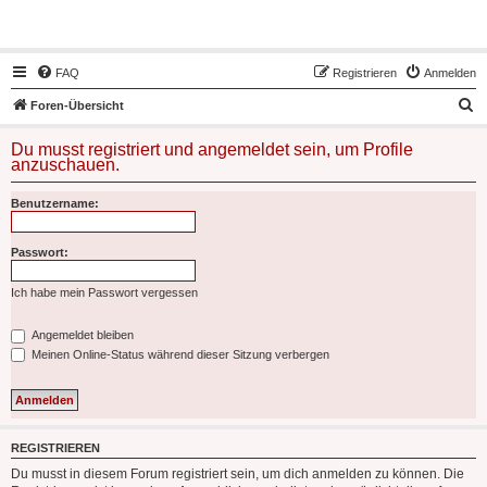
Hot50s-Forum
FAQ
Registrieren
Anmelden
S
Foren-Übersicht
u
Du musst registriert und angemeldet sein, um Profile
c
anzuschauen.
h
Benutzername:
e
Passwort:
Ich habe mein Passwort vergessen
Angemeldet bleiben
Meinen Online-Status während dieser Sitzung verbergen
REGISTRIEREN
Du musst in diesem Forum registriert sein, um dich anmelden zu können. Die