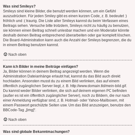
Was sind Smileys?
Smileys sind kleine Bilder, die benutzt werden können, um ein Gefühl
auszudrücken. Für jeden Smiley gibt es einen kurzen Code, z. B. bedeutet :)
fröhlich und :( traurig. Die Liste aller Smileys kannst du beim Verfassen eines
Beitrags sehen. Versuche bitte trotzdem, Smileys nicht zu häufig zu benutzen,
sie können einen Beitrag schnell unlesbar machen und ein Moderator könnte
deshalb deinen Beitrag entsprechend überarbeiten oder gar komplett löschen.
Die Board-Administration kann auch die Anzahl der Smileys begrenzen, die du
in einem Beitrag benutzen kannst.
Nach oben
Kann ich Bilder in meine Beiträge einfügen?
Ja, Bilder können in deinem Beitrag angezeigt werden. Wenn die
Administration Dateianhänge erlaubt hat, kannst du das Bild auch direkt
hochladen. Ansonsten musst du zu einem Bild verlinken, das auf einem
öffentlich zugänglichen Server liegt, z. B. http://www.domain.tld/mein-bild.gif.
Du kannst weder Bilder verlinken, die sich auf deinem eigenen PC befinden
(außer es ist ein öffentlich zugänglicher Server), noch zu Bildern, die nur nach
einer Anmeldung verfügbar sind, z. B. Hotmail- oder Yahoo-Mailboxen, mit
einem Passwort geschützte Seiten usw. Um das Bild anzuzeigen, benutze den
BBCode-Tag „[img]“.
Nach oben
Was sind globale Bekanntmachungen?