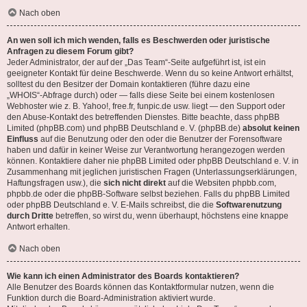
Nach oben
An wen soll ich mich wenden, falls es Beschwerden oder juristische
Anfragen zu diesem Forum gibt?
Jeder Administrator, der auf der „Das Team“-Seite aufgeführt ist, ist ein
geeigneter Kontakt für deine Beschwerde. Wenn du so keine Antwort erhältst,
solltest du den Besitzer der Domain kontaktieren (führe dazu eine
„WHOIS“-Abfrage
durch) oder — falls diese Seite bei einem kostenlosen
Webhoster wie z. B. Yahoo!, free.fr, funpic.de usw. liegt — den Support oder
den Abuse-Kontakt des betreffenden Dienstes. Bitte beachte, dass phpBB
Limited (phpBB.com) und phpBB Deutschland e. V. (phpBB.de)
absolut keinen
Einfluss
auf die Benutzung oder den oder die Benutzer der Forensoftware
haben und dafür in keiner Weise zur Verantwortung herangezogen werden
können. Kontaktiere daher nie phpBB Limited oder phpBB Deutschland e. V. in
Zusammenhang mit jeglichen juristischen Fragen (Unterlassungserklärungen,
Haftungsfragen usw.), die
sich nicht direkt
auf die Websiten phpbb.com,
phpbb.de oder die phpBB-Software selbst beziehen. Falls du phpBB Limited
oder phpBB Deutschland e. V. E-Mails schreibst, die die
Softwarenutzung
durch Dritte
betreffen, so wirst du, wenn überhaupt, höchstens eine knappe
Antwort erhalten.
Nach oben
Wie kann ich einen Administrator des Boards kontaktieren?
Alle Benutzer des Boards können das Kontaktformular nutzen, wenn die
Funktion durch die Board-Administration aktiviert wurde.