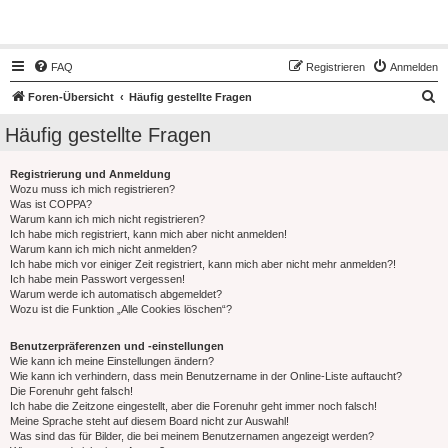
Hot50s-Forum
FAQ
Registrieren
Anmelden
S
Foren-Übersicht
Häufig gestellte Fragen
u
Häufig gestellte Fragen
c
h
Registrierung und Anmeldung
Wozu muss ich mich registrieren?
e
Was ist COPPA?
Warum kann ich mich nicht registrieren?
Ich habe mich registriert, kann mich aber nicht anmelden!
Warum kann ich mich nicht anmelden?
Ich habe mich vor einiger Zeit registriert, kann mich aber nicht mehr anmelden?!
Ich habe mein Passwort vergessen!
Warum werde ich automatisch abgemeldet?
Wozu ist die Funktion „Alle Cookies löschen“?
Benutzerpräferenzen und -einstellungen
Wie kann ich meine Einstellungen ändern?
Wie kann ich verhindern, dass mein Benutzername in der Online-Liste auftaucht?
Die Forenuhr geht falsch!
Ich habe die Zeitzone eingestellt, aber die Forenuhr geht immer noch falsch!
Meine Sprache steht auf diesem Board nicht zur Auswahl!
Was sind das für Bilder, die bei meinem Benutzernamen angezeigt werden?