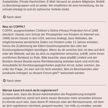
Avatarbilder, Private Nachrichten, E-Mail-Versand an andere Mitglieder, Beitritt
zu Benutzergruppen und so weiter. Wir empfehlen dir eine Anmeldung, da sie
schnell erledigt ist und dir zahlreiche Vorteile bietet.
Nach oben
Was ist COPPA?
COPPA, ausgeschrieben Children’s Online Privacy Protection Act of 1998
(deutsch: Gesetz zum Schutz der Privatsphäre von Kindern im Internet von
1998) ist ein Gesetz in den USA, welches festlegt, dass Websites, die
möglicherweise persönliche Daten von Kindern unter 13 Jahren erheben,
hierzu die Zustimmung der Eltern beziehungsweise des oder der
Erziehungsberechtigten benötigen. Wenn du dir unsicher bist, ob dies auf dich
oder die Website, auf der du dich zu registrieren versuchst, zutrifft, ziehe einen
rechtlichen Beistand zu Rate. Bitte beachte, dass phpBB Limited und der
Besitzer dieses Boards keine Rechtsberatung anbieten kann und nicht die
Anlaufstelle für Rechtsangelegenheiten jeglicher Art ist; außer solchen, die
unter der Frage „An wen soll ich mich wenden, falls es Beschwerden oder
juristische Anfragen zu diesem Forum gibt?“ behandelt werden.
Nach oben
Warum kann ich mich nicht registrieren?
Es kann sein, dass die Board-Administration die Registrierung komplett
ausgeschaltet hat, damit sich keine neuen Benutzer mehr anmelden können.
Es könnte auch sein, dass deine IP-Adresse oder der Benutzername, mit dem
du dich registrieren möchtest, gesperrt wurden. Um Hilfe zu erhalten, wende